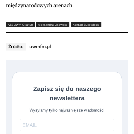
międzynarodowych arenach.
AZS UWM Olsztyn
Aleksandra Lisowska
Konrad Bukowiecki
uwmfm.pl
Źródło: