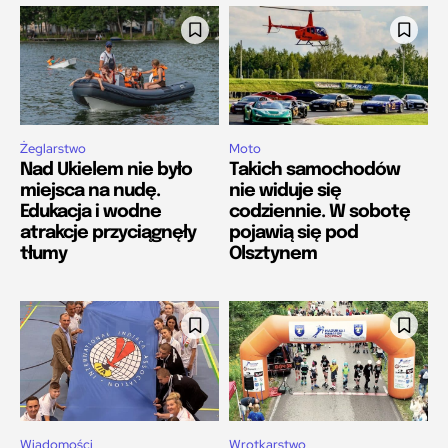
Żeglarstwo
Moto
Nad Ukielem nie było
Takich samochodów
miejsca na nudę.
nie widuje się
Edukacja i wodne
codziennie. W sobotę
atrakcje przyciągnęły
pojawią się pod
tłumy
Olsztynem
Wiadomości
Wrotkarstwo