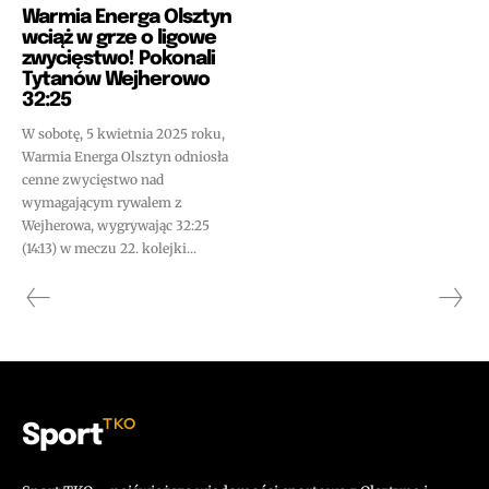
Warmia Energa Olsztyn
wciąż w grze o ligowe
zwycięstwo! Pokonali
Tytanów Wejherowo
32:25
W sobotę, 5 kwietnia 2025 roku,
Warmia Energa Olsztyn odniosła
cenne zwycięstwo nad
wymagającym rywalem z
Wejherowa, wygrywając 32:25
(14:13) w meczu 22. kolejki...
TKO
Sport