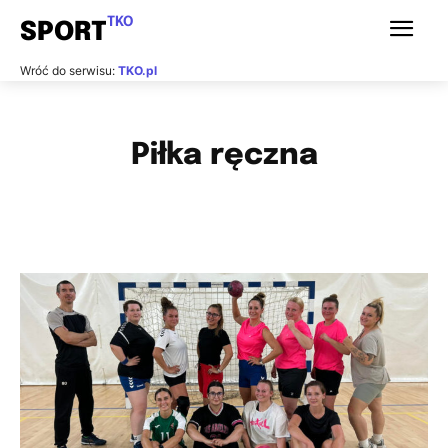
TKO
SPORT
Wróć do serwisu:
TKO.pl
Piłka ręczna
BADMINTON
CURLING
E-SPORT
FITNESS
FUTBOL AMERYKAŃSKI
GIMNASTYKA