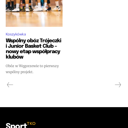
Koszykówka
Wspólny obóz Trójeczki
i Junior Basket Club –
nowy etap współpracy
klubów
Obóz w Węgorzewie to pierwszy
wspólny projekt.
TKO
Sport