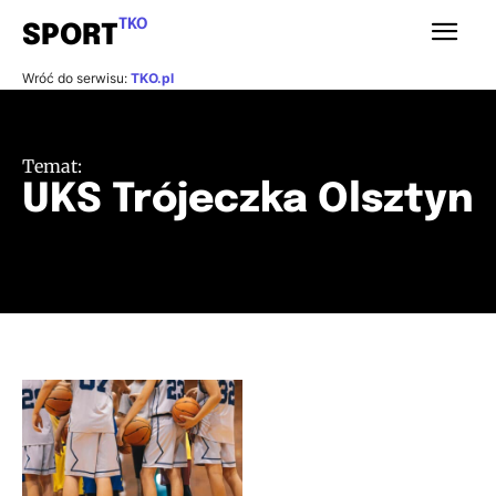
TKO
SPORT
Wróć do serwisu:
TKO.pl
Temat:
UKS Trójeczka Olsztyn