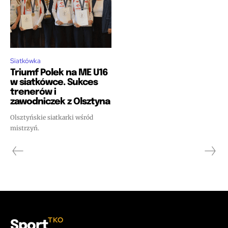
Siatkówka
Triumf Polek na ME U16
w siatkówce. Sukces
trenerów i
zawodniczek z Olsztyna
Olsztyńskie siatkarki wśród
mistrzyń.
TKO
Sport