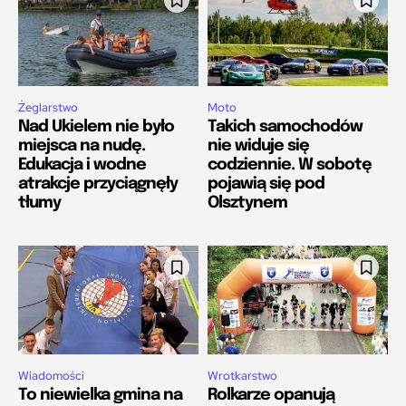
Żeglarstwo
Moto
Nad Ukielem nie było
Takich samochodów
miejsca na nudę.
nie widuje się
Edukacja i wodne
codziennie. W sobotę
atrakcje przyciągnęły
pojawią się pod
tłumy
Olsztynem
Wiadomości
Wrotkarstwo
To niewielka gmina na
Rolkarze opanują