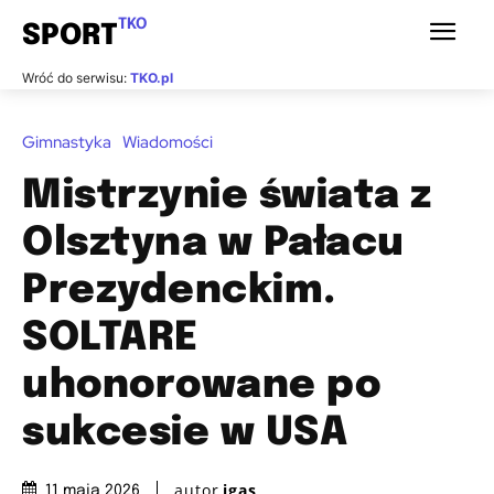
TKO
SPORT
Wróć do serwisu:
TKO.pl
Gimnastyka
Wiadomości
Mistrzynie świata z
Olsztyna w Pałacu
Prezydenckim.
SOLTARE
uhonorowane po
sukcesie w USA
autor
igas
11 maja 2026