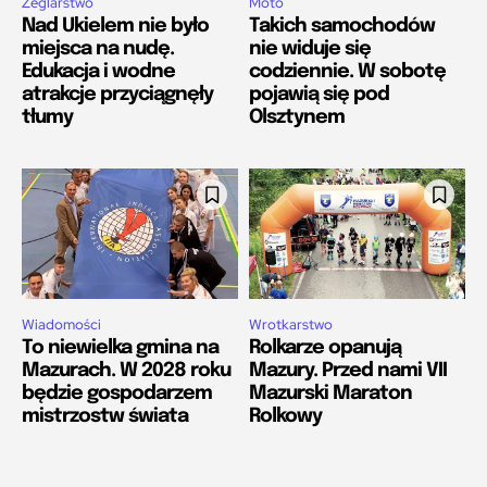
Żeglarstwo
Moto
Nad Ukielem nie było
Takich samochodów
miejsca na nudę.
nie widuje się
Edukacja i wodne
codziennie. W sobotę
atrakcje przyciągnęły
pojawią się pod
tłumy
Olsztynem
Wiadomości
Wrotkarstwo
To niewielka gmina na
Rolkarze opanują
Mazurach. W 2028 roku
Mazury. Przed nami VII
będzie gospodarzem
Mazurski Maraton
mistrzostw świata
Rolkowy