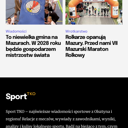
Wiadomości
Wrotkarstwo
To niewielka gmina na
Rolkarze opanują
Mazurach. W 2028 roku
Mazury. Przed nami VII
będzie gospodarzem
Mazurski Maraton
mistrzostw świata
Rolkowy
TKO
Sport
Sport TKO – najświeższe wiadomości sportowe z Olsztyna i
regionu! Relacje z meczów, wywiady z zawodnikami, wyniki,
analizy i kulisy lokalnego sportu. Bądź na bieżąco z tym, czym