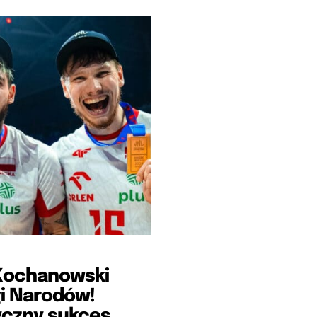
Kochanowski
i Narodów!
yczny sukces