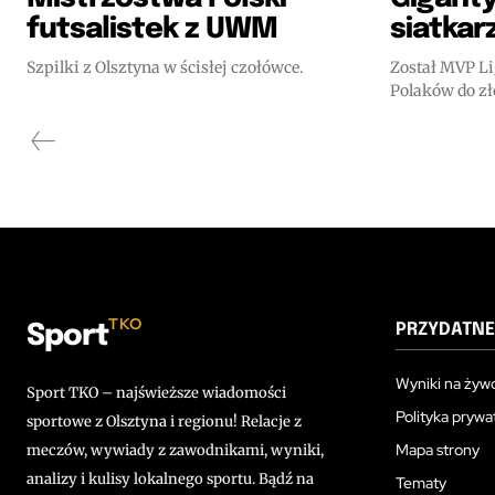
futsalistek z UWM
siatkar
Szpilki z Olsztyna w ścisłej czołówce.
Został MVP Li
Polaków do zł
TKO
PRZYDATNE
Sport
Wyniki na żyw
Sport TKO – najświeższe wiadomości
Polityka prywa
sportowe z Olsztyna i regionu! Relacje z
Mapa strony
meczów, wywiady z zawodnikami, wyniki,
analizy i kulisy lokalnego sportu. Bądź na
Tematy