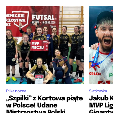
Piłka nożna
Siatkówka
„Szpilki” z Kortowa piąte
Jakub 
w Polsce! Udane
MVP Lig
Mistrzostwa Polski
Gigant