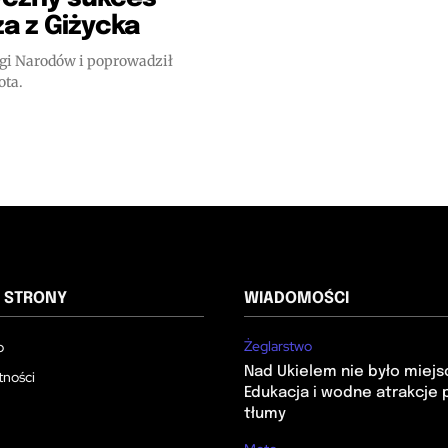
za z Giżycka
gi Narodów i poprowadził
ota.
 STRONY
WIADOMOŚCI
Żeglarstwo
o
Nad Ukielem nie było miejs
tności
Edukacja i wodne atrakcje 
tłumy