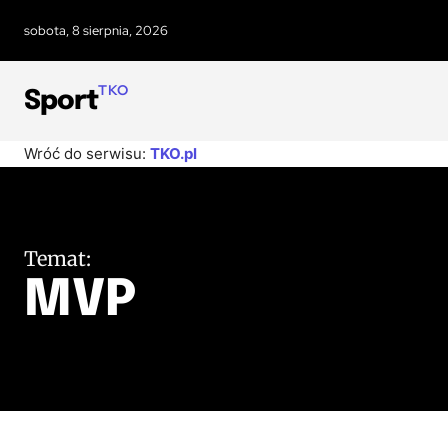
sobota, 8 sierpnia, 2026
TKO
Sport
SIATKÓWK
Wróć do serwisu:
TKO.pl
Temat:
MVP