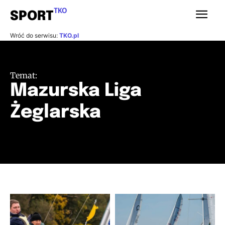
TKO
SPORT
Wróć do serwisu:
TKO.pl
Temat:
Mazurska Liga
Żeglarska