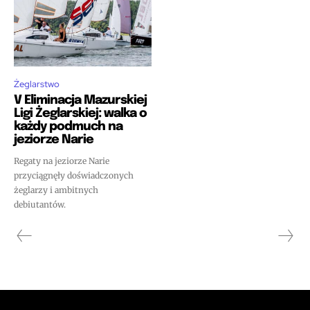
Żeglarstwo
V Eliminacja Mazurskiej
Ligi Żeglarskiej: walka o
każdy podmuch na
jeziorze Narie
Regaty na jeziorze Narie
przyciągnęły doświadczonych
żeglarzy i ambitnych
debiutantów.